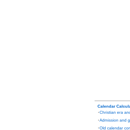
Calendar Calcul
･
Christian era an
･
Admission and gr
･
Old calendar con