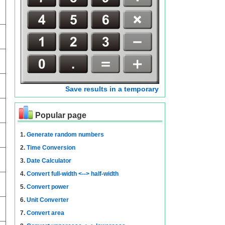
Save results in a temporary
Popular page
1.
Generate random numbers
2.
Time Conversion
3.
Date Calculator
4.
Convert full-width <--> half-width
5.
Convert power
6.
Unit Converter
7.
Convert area