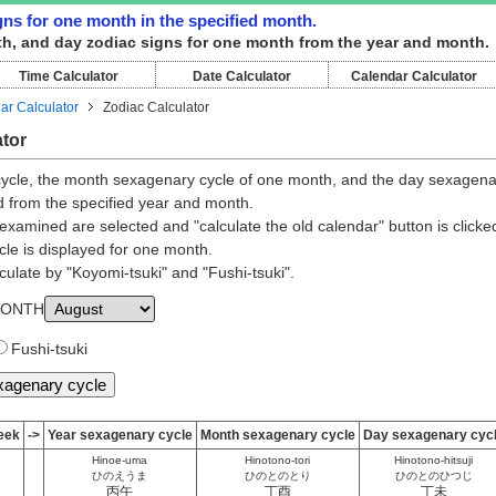
gns for one month in the specified month.
th, and day zodiac signs for one month from the year and month.
Time Calculator
Date Calculator
Calendar Calculator
ar Calculator
Zodiac Calculator
tor
ycle, the month sexagenary cycle of one month, and the day sexagena
d from the specified year and month.
xamined are selected and "calculate the old calendar" button is clicke
le is displayed for one month.
alculate by "Koyomi-tsuki" and "Fushi-tsuki".
ONTH
Fushi-tsuki
eek
->
Year sexagenary cycle
Month sexagenary cycle
Day sexagenary cyc
Hinoe-uma
Hinotono-tori
Hinotono-hitsuji
ひのえうま
ひのとのとり
ひのとのひつじ
丙午
丁酉
丁未