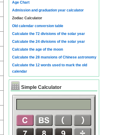
Age Chart
Admission and graduation year calculator
Zodiac Calculator
Old calendar conversion table
Calculate the 72 divisions of the solar year
Calculate the 24 divisions of the solar year
Calculate the age of the moon
Calculate the 28 mansions of Chinese astronomy
Calculate the 12 words used to mark the old
calendar
Simple Calculator