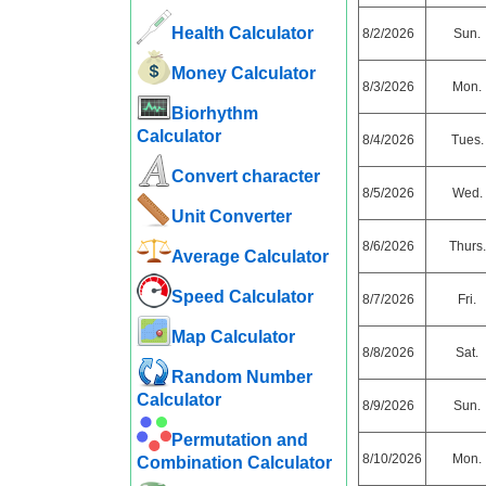
Health Calculator
8/2/2026
Sun.
Money Calculator
8/3/2026
Mon.
Biorhythm
Calculator
8/4/2026
Tues.
Convert character
8/5/2026
Wed.
Unit Converter
8/6/2026
Thurs.
Average Calculator
Speed ​​Calculator
8/7/2026
Fri.
Map Calculator
8/8/2026
Sat.
Random Number
Calculator
8/9/2026
Sun.
Permutation and
8/10/2026
Mon.
Combination Calculator