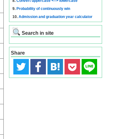
8.
Convert uppercase <--> lowercase
9.
Probability of continuously win
10.
Admission and graduation year calculator
Search in site
Share