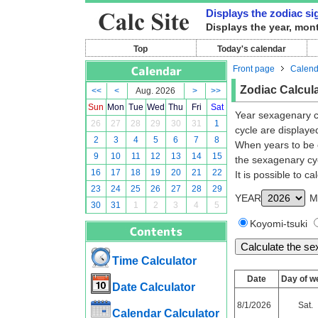
Displays the zodiac si
Displays the year, mon
Top
Today's calendar
Front page
Calend
Zodiac Calcula
<<
<
Aug. 2026
>
>>
Sun
Mon
Tue
Wed
Thu
Fri
Sat
Year sexagenary c
26
27
28
29
30
31
1
cycle are displaye
2
3
4
5
6
7
8
When years to be e
9
10
11
12
13
14
15
the sexagenary cyc
16
17
18
19
20
21
22
It is possible to c
23
24
25
26
27
28
29
YEAR
M
30
31
1
2
3
4
5
Koyomi-tsuki
Time Calculator
Date
Day of w
Date Calculator
8/1/2026
Sat.
Calendar Calculator