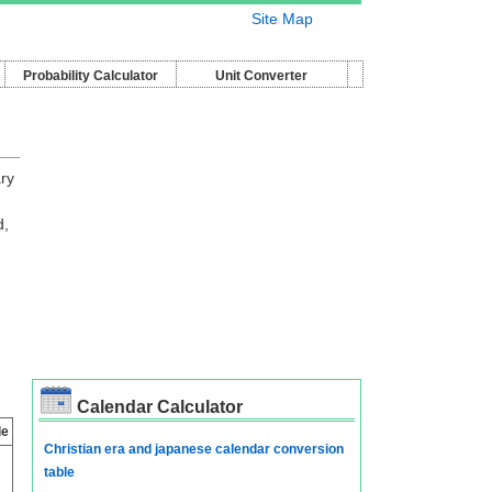
Site Map
Probability Calculator
Unit Converter
ry
d,
Calendar Calculator
le
Christian era and japanese calendar conversion
table