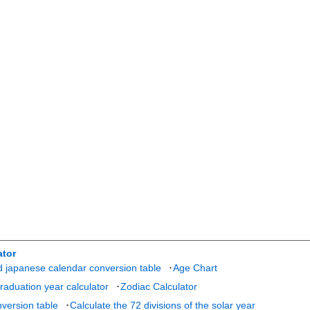
ator
d japanese calendar conversion table
･
Age Chart
aduation year calculator
･
Zodiac Calculator
version table
･
Calculate the 72 divisions of the solar year