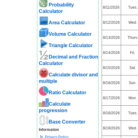
Probability
8/11/2026
Tues.
Calculator
Area Calculator
8/12/2026
Wed.
Volume Calculator
8/13/2026
Thurs.
Triangle Calculator
8/14/2026
Fri.
Decimal and Fraction
Calculator
8/15/2026
Sat.
Calculate divisor and
multiple
8/16/2026
Sun.
Ratio Calculator
8/17/2026
Mon.
Calculate
progression
8/18/2026
Tues.
Base Converter
8/19/2026
Wed.
Information
Privacy Policy